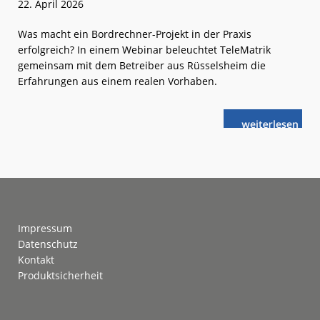
22. April 2026
Was macht ein Bordrechner-Projekt in der Praxis
erfolgreich? In einem Webinar beleuchtet TeleMatrik
gemeinsam mit dem Betreiber aus Rüsselsheim die
Erfahrungen aus einem realen Vorhaben.
weiterlese
TeleMatrik:
n
Bordrechner
wechseln,
Betrieb
sichern
Footer
Impressum
Datenschutz
Kontakt
Produktsicherheit