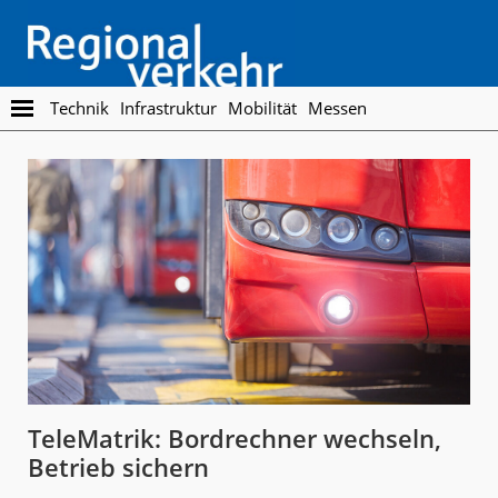
Skip
Skip
to
to
main
footer
content
Regionalverkehr
Die
Technik
Infrastruktur
Mobilität
Messen
Fachzeitschrift
für
den
Öffentlichen
Personennahverkehr
TeleMatrik: Bordrechner wechseln,
Betrieb sichern