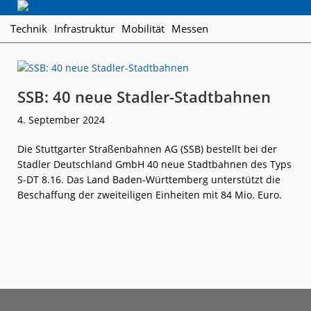
Skip
Skip
Skip
Regionalverkehr
to
to
to
Die
Technik
Infrastruktur
Mobilität
Messen
primary
main
footer
Fachzeitschrift
navigation
content
für
den
Öffentlichen
SSB: 40 neue Stadler-Stadtbahnen
Personennahverkehr
4. September 2024
Die Stuttgarter Straßenbahnen AG (SSB) bestellt bei der
Stadler Deutschland GmbH 40 neue Stadtbahnen des Typs
S-DT 8.16. Das Land Baden-Württemberg unterstützt die
Beschaffung der zweiteiligen Einheiten mit 84 Mio. Euro.
weiterlese
SSB:
n
40
neue
Stadler-
Stadtbahnen
Footer