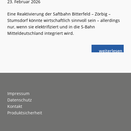
23. Februar 2026
Eine Reaktivierung der Saftbahn Bitterfeld – Zörbig –
Stumsdorf könnte wirtschaftlich sinnvoll sein – allerdings
nur, wenn sie elektrifiziert und in die S-Bahn
Mitteldeutschland integriert wird.
weiterlese
Sachsen-
n
Anhalt:
Comeback
für
die
„Saftbahn“?
Footer
Impressum
Datenschutz
Kontakt
Produktsicherheit