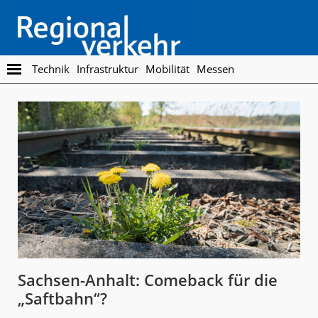
Skip
Skip
to
to
main
footer
content
Regionalverkehr
Die
Technik
Infrastruktur
Mobilität
Messen
Fachzeitschrift
für
den
Öffentlichen
Personennahverkehr
Sachsen-Anhalt: Comeback für die
„Saftbahn“?