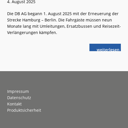
4. August 2025
Die DB AG begann 1. August 2025 mit der Erneuerung der
Strecke Hamburg – Berlin. Die Fahrgäste müssen neun
Monate lang mit Umleitungen, Ersatzbussen und Reisezeit-
Verlängerungen kämpfen.
weiterlese
DB:
n
General-
Sanierung
Hamburg –
Berlin
gestartet
Footer
Impressum
Datenschutz
Kontakt
Produktsicherheit