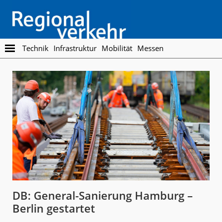
Skip
Skip
to
to
main
footer
content
Regionalverkehr
Die
Technik
Infrastruktur
Mobilität
Messen
Fachzeitschrift
für
den
Öffentlichen
Personennahverkehr
DB: General-Sanierung Hamburg –
Berlin gestartet