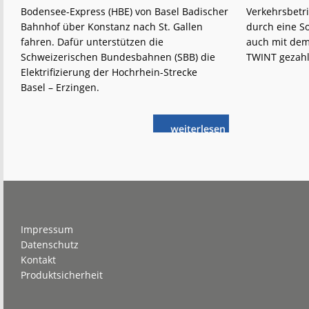
Bodensee-Express (HBE) von Basel Badischer
Verkehrsbetr
Bahnhof über Konstanz nach St. Gallen
durch eine S
fahren. Dafür unterstützen die
auch mit dem
Schweizerischen Bundesbahnen (SBB) die
TWINT gezahl
Elektrifizierung der Hochrhein-Strecke
Basel – Erzingen.
weiterlese
Elektrisch
n
von
Basel
an
den
Bodensee
Footer
Impressum
Datenschutz
Kontakt
Produktsicherheit