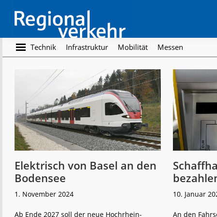
Skip
Skip
to
to
main
footer
content
Regionalverkehr
Die
Technik
Infrastruktur
Mobilität
Messen
Fachzeitschrift
für
den
Öffentlichen
Personennahverkehr
Elektrisch von Basel an den
Schaffha
Bodensee
bezahle
1. November 2024
10. Januar 20
Ab Ende 2027 soll der neue Hochrhein-
An den Fahrs