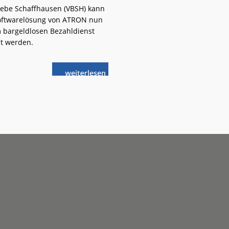
iebe Schaffhausen (VBSH) kann
oftwarelösung von ATRON nun
 bargeldlosen Bezahldienst
t werden.
weiterlese
Schaffhausen:
n
Bargeldlos
bezahlen