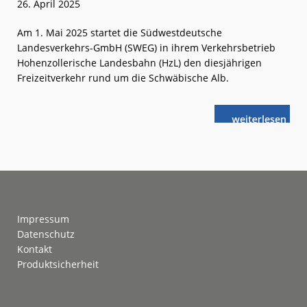
26. April 2025
Am 1. Mai 2025 startet die Südwestdeutsche
Landesverkehrs-GmbH (SWEG) in ihrem Verkehrsbetrieb
Hohenzollerische Landesbahn (HzL) den diesjährigen
Freizeitverkehr rund um die Schwäbische Alb.
weiterlese
SWEG/HzL:
n
Freizeitverke
starten
in
die
neue
Saison
Footer
Impressum
Datenschutz
Kontakt
Produktsicherheit