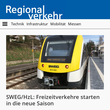
Skip
Skip
to
to
main
footer
content
Regionalverkehr
Die
Technik
Infrastruktur
Mobilität
Messen
Fachzeitschrift
für
den
Öffentlichen
Personennahverkehr
SWEG/HzL: Freizeitverkehre starten
in die neue Saison