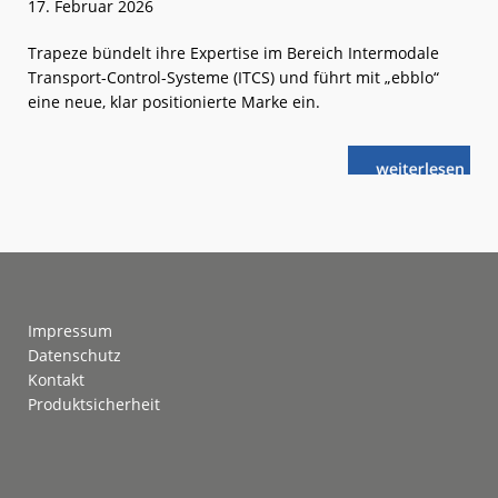
17. Februar 2026
Trapeze bündelt ihre Expertise im Bereich Intermodale
Transport-Control-Systeme (ITCS) und führt mit „ebblo“
eine neue, klar positionierte Marke ein.
weiterlese
ebblo:
n
Neue
Marke
für
ITCS-
Lösungen
Footer
Impressum
Datenschutz
Kontakt
Produktsicherheit