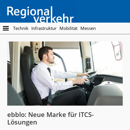
Skip
Skip
to
to
main
footer
content
Regionalverkehr
Die
Technik
Infrastruktur
Mobilität
Messen
Fachzeitschrift
für
den
Öffentlichen
Personennahverkehr
ebblo: Neue Marke für ITCS-
Lösungen