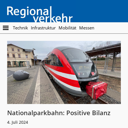
Skip
Skip
to
to
main
footer
content
Regionalverkehr
Die
Technik
Infrastruktur
Mobilität
Messen
Fachzeitschrift
für
den
Öffentlichen
Personennahverkehr
Nationalparkbahn: Positive Bilanz
4. Juli 2024