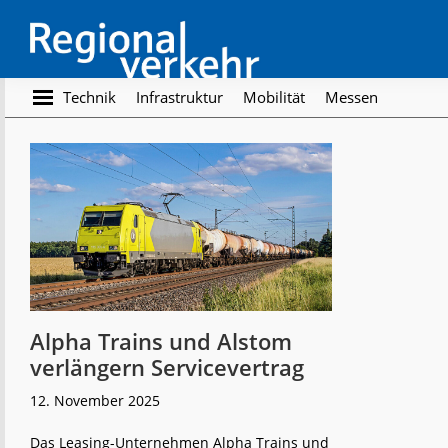
Skip
Skip
to
to
main
footer
content
Regionalverkehr
Die
Technik
Infrastruktur
Mobilität
Messen
Fachzeitschrift
für
den
Öffentlichen
Personennahverkehr
Alpha Trains und Alstom
verlängern Servicevertrag
12. November 2025
Das Leasing-Unternehmen Alpha Trains und