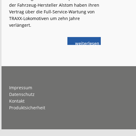
der Fahrzeug-Hersteller Alstom haben ihren
Vertrag über die Full-Service-Wartung von
TRAXX-Lokomotiven um zehn Jahre
verlängert.
weiterlese
Alpha
n
Trains
und
Alstom
verlängern
Servicevertrag
Footer
Impressum
Datenschutz
Kontakt
Produktsicherheit