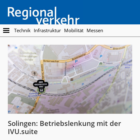
Skip
Skip
to
to
main
footer
content
Regionalverkehr
Die
Technik
Infrastruktur
Mobilität
Messen
Fachzeitschrift
für
den
Öffentlichen
Personennahverkehr
Solingen: Betriebslenkung mit der
IVU.suite