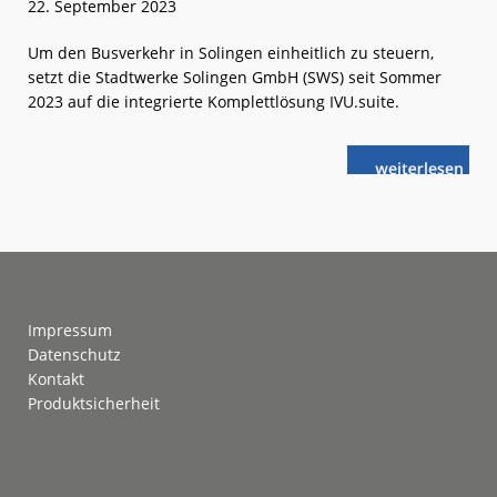
22. September 2023
Um den Busverkehr in Solingen einheitlich zu steuern,
setzt die Stadtwerke Solingen GmbH (SWS) seit Sommer
2023 auf die integrierte Komplettlösung IVU.suite.
weiterlese
Solingen:
n
Betriebslenk
mit
der
IVU.suite
Footer
Impressum
Datenschutz
Kontakt
Produktsicherheit