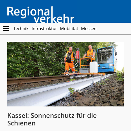
Skip
Skip
to
to
main
footer
content
Regionalverkehr
Die
Technik
Infrastruktur
Mobilität
Messen
Fachzeitschrift
für
den
Öffentlichen
Personennahverkehr
Kassel: Sonnenschutz für die
Schienen