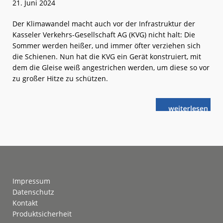
21. Juni 2024
Der Klimawandel macht auch vor der Infrastruktur der
Kasseler Verkehrs-Gesellschaft AG (KVG) nicht halt: Die
Sommer werden heißer, und immer öfter verziehen sich
die Schienen. Nun hat die KVG ein Gerät konstruiert, mit
dem die Gleise weiß angestrichen werden, um diese so vor
zu großer Hitze zu schützen.
weiterlese
Kassel:
n
Sonnenschutz
für
die
Schienen
Footer
Impressum
Datenschutz
Kontakt
Produktsicherheit