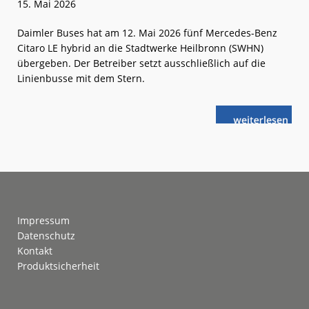
15. Mai 2026
Daimler Buses hat am 12. Mai 2026 fünf Mercedes-Benz
Citaro LE hybrid an die Stadtwerke Heilbronn (SWHN)
übergeben. Der Betreiber setzt ausschließlich auf die
Linienbusse mit dem Stern.
weiterlese
350. Stadtbus
n
mit
Stern
für
Heilbronn
Footer
Impressum
Datenschutz
Kontakt
Produktsicherheit