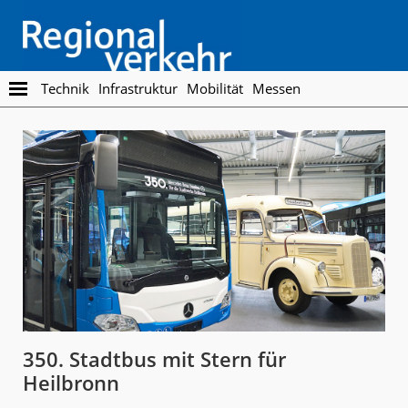
Skip
Skip
to
to
main
footer
content
Regionalverkehr
Die
Technik
Infrastruktur
Mobilität
Messen
Fachzeitschrift
für
den
Öffentlichen
Personennahverkehr
350. Stadtbus mit Stern für
Heilbronn