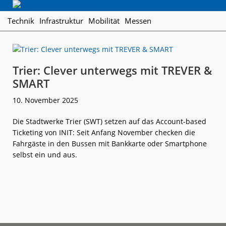
Skip
Skip
Skip
Regionalverkehr
to
to
to
Die
Technik
Infrastruktur
Mobilität
Messen
primary
main
footer
Fachzeitschrift
navigation
content
für
den
Öffentlichen
Trier: Clever unterwegs mit TREVER &
Personennahverkehr
SMART
10. November 2025
Die Stadtwerke Trier (SWT) setzen auf das Account-based
Ticketing von INIT: Seit Anfang November checken die
Fahrgäste in den Bussen mit Bankkarte oder Smartphone
selbst ein und aus.
weiterlese
Trier:
n
Clever
unterwegs
mit
TREVER &
SMART