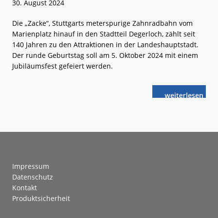
30. August 2024
Die „Zacke“, Stuttgarts meterspurige Zahnradbahn vom
Marienplatz hinauf in den Stadtteil Degerloch, zählt seit
140 Jahren zu den Attraktionen in der Landeshauptstadt.
Der runde Geburtstag soll am 5. Oktober 2024 mit einem
Jubiläumsfest gefeiert werden.
weiterlese
Stuttgarter
n
„Zacke“
wird
140 Jahre
alt
Footer
Impressum
Datenschutz
Kontakt
Produktsicherheit