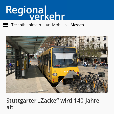
Skip
Skip
to
to
main
footer
content
Regionalverkehr
Die
Technik
Infrastruktur
Mobilität
Messen
Fachzeitschrift
für
den
Öffentlichen
Personennahverkehr
Stuttgarter „Zacke“ wird 140 Jahre
alt