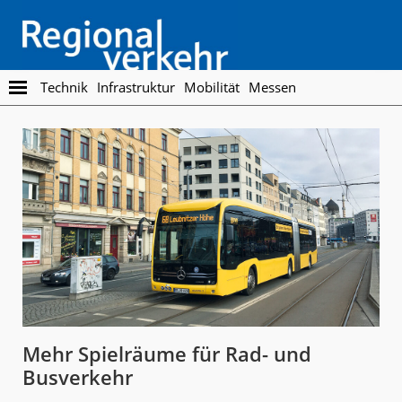
Skip
Skip
to
to
main
footer
content
Regionalverkehr
Die
Technik
Infrastruktur
Mobilität
Messen
Fachzeitschrift
für
den
Öffentlichen
Personennahverkehr
Mehr Spielräume für Rad- und
Busverkehr