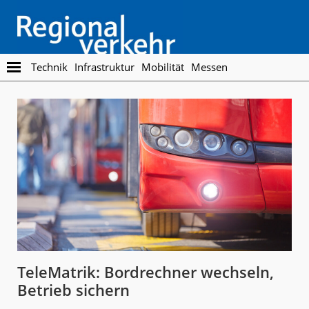
Skip
Skip
to
to
main
footer
content
Regionalverkehr
Die
Technik
Infrastruktur
Mobilität
Messen
Fachzeitschrift
für
den
Öffentlichen
Personennahverkehr
TeleMatrik: Bordrechner wechseln,
Betrieb sichern