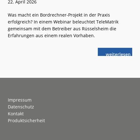
22. April 2026
Was macht ein Bordrechner-Projekt in der Praxis
erfolgreich? In einem Webinar beleuchtet TeleMatrik
gemeinsam mit dem Betreiber aus Rüsselsheim die
Erfahrungen aus einem realen Vorhaben.
weiterlese
TeleMatrik:
n
Bordrechner
wechseln,
Betrieb
sichern
Footer
Impressum
Datenschutz
Kontakt
Produktsicherheit