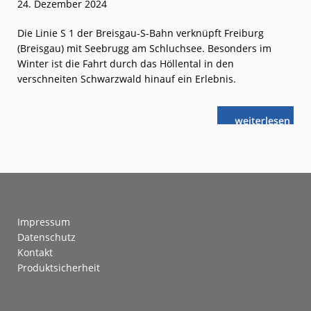
24. Dezember 2024
Die Linie S 1 der Breisgau-S-Bahn verknüpft Freiburg
(Breisgau) mit Seebrugg am Schluchsee. Besonders im
Winter ist die Fahrt durch das Höllental in den
verschneiten Schwarzwald hinauf ein Erlebnis.
weiterlese
Ausflugstipp:
n
Himmel,
Hölle
und
drei
Seen
Footer
Impressum
Datenschutz
Kontakt
Produktsicherheit