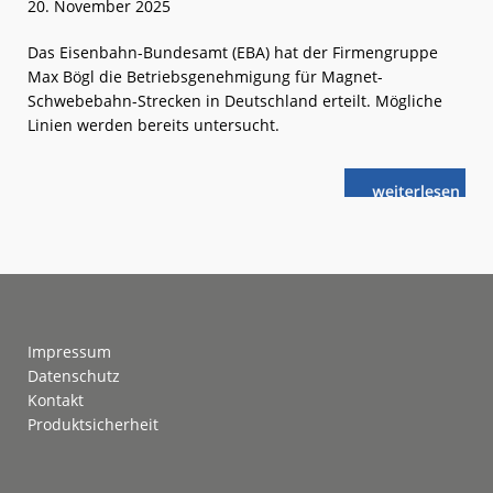
20. November 2025
Das Eisenbahn-Bundesamt (EBA) hat der Firmengruppe
Max Bögl die Betriebsgenehmigung für Magnet-
Schwebebahn-Strecken in Deutschland erteilt. Mögliche
Linien werden bereits untersucht.
weiterlese
„Transport
n
System
Bögl“
kann
kommen
Footer
Impressum
Datenschutz
Kontakt
Produktsicherheit