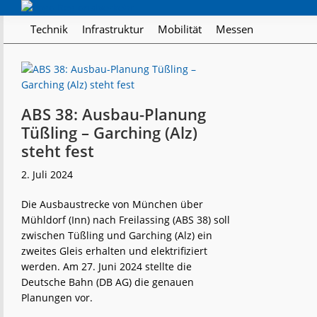
Skip
Skip
Skip
Regionalverkehr
to
to
to
Die
Technik
Infrastruktur
Mobilität
Messen
primary
main
footer
Fachzeitschrift
navigation
content
für
den
Öffentlichen
Personennahverkehr
ABS 38: Ausbau-Planung
Tüßling – Garching (Alz)
steht fest
2. Juli 2024
Die Ausbaustrecke von München über
Mühldorf (Inn) nach Freilassing (ABS 38) soll
zwischen Tüßling und Garching (Alz) ein
zweites Gleis erhalten und elektrifiziert
werden. Am 27. Juni 2024 stellte die
Deutsche Bahn (DB AG) die genauen
Planungen vor.