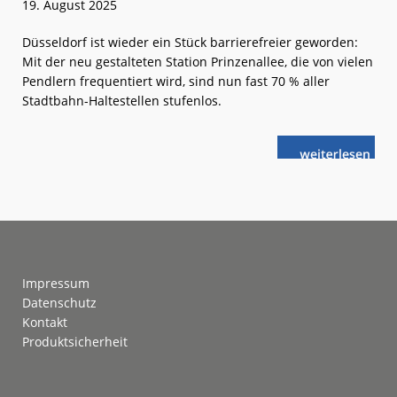
19. August 2025
Düsseldorf ist wieder ein Stück barrierefreier geworden:
Mit der neu gestalteten Station Prinzenallee, die von vielen
Pendlern frequentiert wird, sind nun fast 70 % aller
Stadtbahn-Haltestellen stufenlos.
weiterlese
Rheinbahn:
n
Mehr
Platz
an
der
Prinzenallee
Footer
Impressum
Datenschutz
Kontakt
Produktsicherheit