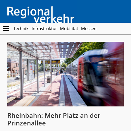
Skip
Skip
to
to
main
footer
content
Regionalverkehr
Die
Technik
Infrastruktur
Mobilität
Messen
Fachzeitschrift
für
den
Öffentlichen
Personennahverkehr
Rheinbahn: Mehr Platz an der
Prinzenallee