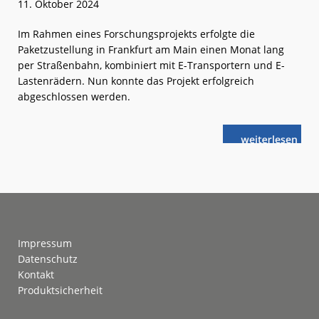
11. Oktober 2024
Im Rahmen eines Forschungsprojekts erfolgte die
Paketzustellung in Frankfurt am Main einen Monat lang
per Straßenbahn, kombiniert mit E-Transportern und E-
Lastenrädern. Nun konnte das Projekt erfolgreich
abgeschlossen werden.
weiterlese
Frankfurt
n
(Main):
LastMileTram
erfolgreich
Footer
Impressum
Datenschutz
Kontakt
Produktsicherheit