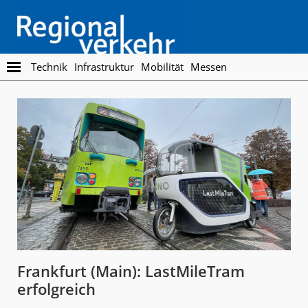
Skip
Skip
to
to
main
footer
content
Regionalverkehr
Die
Technik
Infrastruktur
Mobilität
Messen
Fachzeitschrift
für
den
Öffentlichen
Personennahverkehr
Frankfurt (Main): LastMileTram
erfolgreich