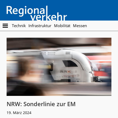
Skip
Skip
to
to
main
footer
content
Regionalverkehr
Die
Technik
Infrastruktur
Mobilität
Messen
Fachzeitschrift
für
den
Öffentlichen
Personennahverkehr
NRW: Sonderlinie zur EM
19. März 2024