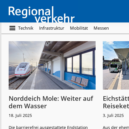
Skip
Skip
to
to
main
footer
content
Regionalverkehr
Die
Technik
Infrastruktur
Mobilität
Messen
Fachzeitschrift
für
den
Öffentlichen
Personennahverkehr
Norddeich Mole: Weiter auf
Eichstät
dem Wasser
Reiseke
18. Juli 2025
3. Juli 2025
Die barrierefrei ausgestattete Endstation
Aus der ehem