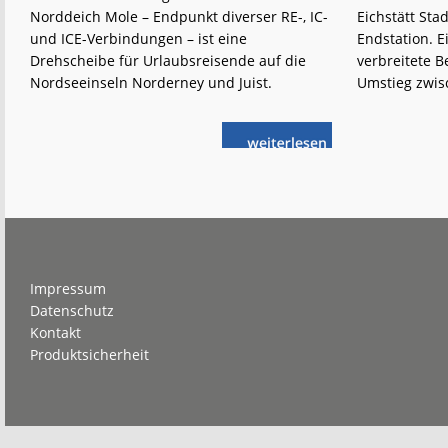
Norddeich Mole – Endpunkt diverser RE-, IC-
Eichstätt Sta
und ICE-Verbindungen – ist eine
Endstation. E
Drehscheibe für Urlaubsreisende auf die
verbreitete B
Nordseeinseln Norderney und Juist.
Umstieg zwis
weiterlese
Norddeich
n
Mole:
Weiter
auf
dem
Wasser
Footer
Impressum
Datenschutz
Kontakt
Produktsicherheit