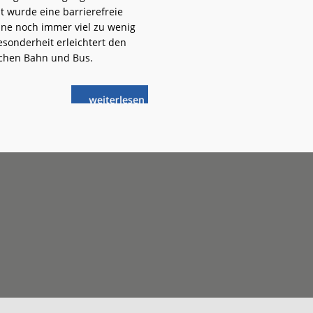
dt wurde eine barrierefreie
ine noch immer viel zu wenig
esonderheit erleichtert den
chen Bahn und Bus.
weiterlese
Eichstätt
n
Stadt:
Stufenfreie
Reisekette