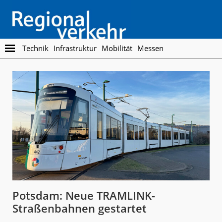
Skip
Skip
to
to
main
footer
content
Regionalverkehr
Die
Technik
Infrastruktur
Mobilität
Messen
Fachzeitschrift
für
den
Öffentlichen
Personennahverkehr
Potsdam: Neue TRAMLINK-
Straßenbahnen gestartet