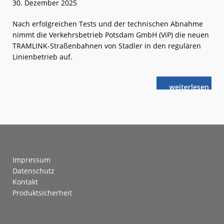
30. Dezember 2025
Nach erfolgreichen Tests und der technischen Abnahme
nimmt die Verkehrsbetrieb Potsdam GmbH (ViP) die neuen
TRAMLINK-Straßenbahnen von Stadler in den regulären
Linienbetrieb auf.
weiterlese
Potsdam:
n
Neue
TRAMLINK-
Straßenbahn
gestartet
Footer
Impressum
Datenschutz
Kontakt
Produktsicherheit