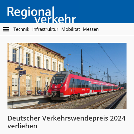
Skip
Skip
to
to
main
footer
content
Regionalverkehr
Die
Technik
Infrastruktur
Mobilität
Messen
Fachzeitschrift
für
den
Öffentlichen
Personennahverkehr
Deutscher Verkehrswendepreis 2024
verliehen