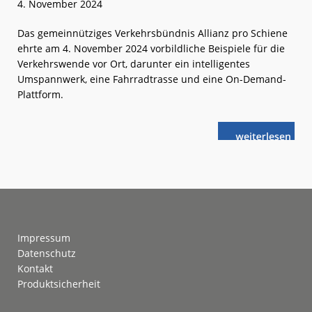
4. November 2024
Das gemeinnütziges Verkehrsbündnis Allianz pro Schiene
ehrte am 4. November 2024 vorbildliche Beispiele für die
Verkehrswende vor Ort, darunter ein intelligentes
Umspannwerk, eine Fahrradtrasse und eine On-Demand-
Plattform.
weiterlese
Deutscher
n
Verkehrswend
2024
verliehen
Footer
Impressum
Datenschutz
Kontakt
Produktsicherheit