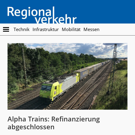
Skip
Skip
to
to
main
footer
content
Regionalverkehr
Die
Technik
Infrastruktur
Mobilität
Messen
Fachzeitschrift
für
den
Öffentlichen
Personennahverkehr
Alpha Trains: Refinanzierung
abgeschlossen