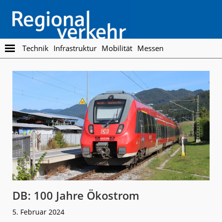
Skip
Skip
to
to
main
footer
content
Regionalverkehr
Die
Technik
Infrastruktur
Mobilität
Messen
Fachzeitschrift
für
den
Öffentlichen
Personennahverkehr
DB: 100 Jahre Ökostrom
5. Februar 2024