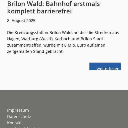
Brilon Wald: Bahnhof erstmals
komplett barrierefrei
8. August 2025
Die Kreuzungsstation Brilon Wald, an der die Strecken aus
Hagen, Warburg (Westf), Korbach und Brilon Stadt
zusammentreffen, wurde mit 8 Mio. Euro auf einen
zeitgemäßen Stand gebracht.
weiterlese
Brilon
n
Wald:
Bahnhof
erstmals
komplett
barrierefrei
Footer
Impressum
Datenschutz
Kontakt