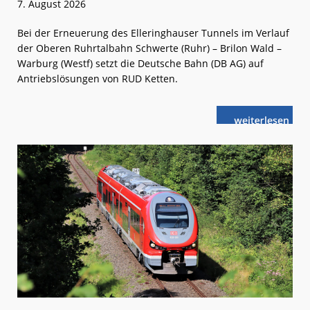
7. August 2026
Bei der Erneuerung des Elleringhauser Tunnels im Verlauf
der Oberen Ruhrtalbahn Schwerte (Ruhr) – Brilon Wald –
Warburg (Westf) setzt die Deutsche Bahn (DB AG) auf
Antriebslösungen von RUD Ketten.
weiterlese
Brilon
n
Wald:
Wenn
der
Tunnel
filetiert
wird