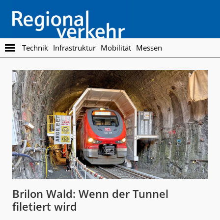
Skip
Skip
to
to
main
footer
content
Regionalverkehr
Die
Technik
Infrastruktur
Mobilität
Messen
Fachzeitschrift
für
den
Öffentlichen
Personennahverkehr
Brilon Wald: Wenn der Tunnel
filetiert wird