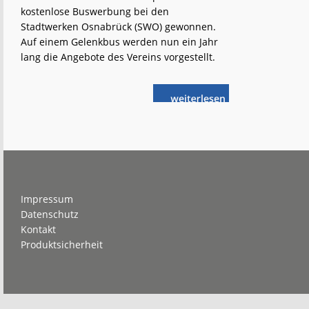
kostenlose Buswerbung bei den
Stadtwerken Osnabrück (SWO) gewonnen.
Auf einem Gelenkbus werden nun ein Jahr
lang die Angebote des Vereins vorgestellt.
weiterlese
Ein
n
E-
Bus
für
das
Osnabrücker
Hospiz
Footer
Impressum
Datenschutz
Kontakt
Produktsicherheit