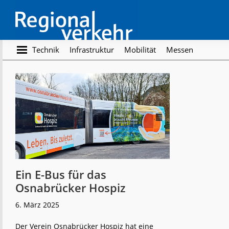
Skip
Skip
to
to
main
footer
content
Regionalverkehr
Die
Technik
Infrastruktur
Mobilität
Messen
Fachzeitschrift
für
den
Öffentlichen
Personennahverkehr
Ein E-Bus für das
Osnabrücker Hospiz
6. März 2025
Der Verein Osnabrücker Hospiz hat eine