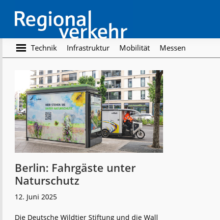
Skip
Skip
to
to
main
footer
content
Regionalverkehr
Die
Technik
Infrastruktur
Mobilität
Messen
Fachzeitschrift
für
den
Öffentlichen
Personennahverkehr
Berlin: Fahrgäste unter
Naturschutz
12. Juni 2025
Die Deutsche Wildtier Stiftung und die Wall