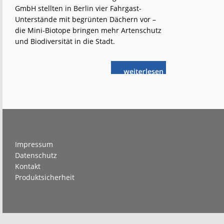
GmbH stellten in Berlin vier Fahrgast-
Unterstände mit begrünten Dächern vor –
die Mini-Biotope bringen mehr Artenschutz
und Biodiversität in die Stadt.
weiterlese
Berlin:
n
Fahrgäste
unter
Naturschutz
Footer
Impressum
Datenschutz
Kontakt
Produktsicherheit