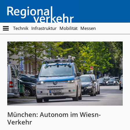
Skip
Skip
to
to
main
footer
content
Regionalverkehr
Die
Technik
Infrastruktur
Mobilität
Messen
Fachzeitschrift
für
den
Öffentlichen
Personennahverkehr
München: Autonom im Wiesn-
Verkehr