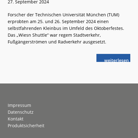
27. September 2024
Forscher der Technischen Universität München (TUM)
erprobten am 25. und 26. September 2024 einen
selbstfahrenden Kleinbus im Umfeld des Oktoberfestes.
Das „Wiesn Shuttle“ war regem Stadtverkehr,
Fußgängerströmen und Radverkehr ausgesetzt.
weiterlese
München:
n
Autonom
im
Wiesn-
Verkehr
Footer
Impressum
Datenschutz
Kontakt
Produktsicherheit