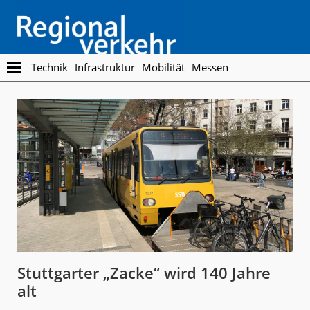
Skip
Skip
to
to
main
footer
content
Regionalverkehr
Die
Technik
Infrastruktur
Mobilität
Messen
Fachzeitschrift
für
den
Öffentlichen
Personennahverkehr
Stuttgarter „Zacke“ wird 140 Jahre
alt