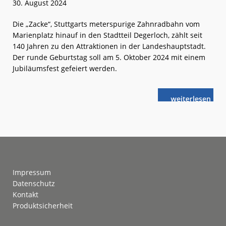
30. August 2024
Die „Zacke“, Stuttgarts meterspurige Zahnradbahn vom
Marienplatz hinauf in den Stadtteil Degerloch, zählt seit
140 Jahren zu den Attraktionen in der Landeshauptstadt.
Der runde Geburtstag soll am 5. Oktober 2024 mit einem
Jubiläumsfest gefeiert werden.
weiterlese
Stuttgarter
n
„Zacke“
wird
140 Jahre
alt
Footer
Impressum
Datenschutz
Kontakt
Produktsicherheit