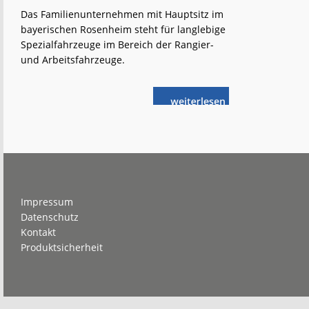
Das Familienunternehmen mit Hauptsitz im
bayerischen Rosenheim steht für langlebige
Spezialfahrzeuge im Bereich der Rangier-
und Arbeitsfahrzeuge.
weiterlese
G.
n
Zwiehoff
GmbH:
Erfolgreiche
Zweiwege-
Fahrzeuge
Footer
Impressum
Datenschutz
Kontakt
Produktsicherheit