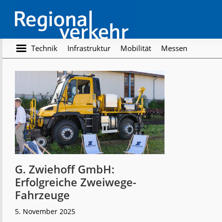
Skip
Skip
to
to
main
footer
content
Regionalverkehr
Die
Technik
Infrastruktur
Mobilität
Messen
Fachzeitschrift
für
den
Öffentlichen
Personennahverkehr
G. Zwiehoff GmbH:
Erfolgreiche Zweiwege-
Fahrzeuge
5. November 2025