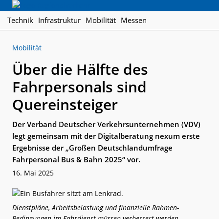
Skip
Skip
Skip
Regionalverkehr
to
to
to
Die
Technik
Infrastruktur
Mobilität
Messen
primary
main
footer
Fachzeitschrift
navigation
content
für
Mobilität
den
Öffentlichen
Über die Hälfte des
Personennahverkehr
Fahrpersonals sind
Quereinsteiger
Der Verband Deutscher Verkehrsunternehmen (VDV)
legt gemeinsam mit der Digitalberatung nexum erste
Ergebnisse der „Großen Deutschlandumfrage
Fahrpersonal Bus & Bahn 2025“ vor.
16. Mai 2025
Dienstpläne, Arbeitsbelastung und finanzielle Rahmen-
Bedingungen im Fahrdienst müssen verbessert werden.