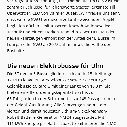
Vertrags-Unterzeichnung. „Elektromobilität im ÖPNV ist ein
zentraler Schlüssel für lebenswerte Städte“, ergänzte Till
Oberwörder, CEO von Daimler Buses. „Wir freuen uns sehr,
dass wir die SWU bei diesem zukunftsweisenden Projekt
begleiten dürfen – mit unserem Know-how, innovativer
Technik und einem starken Team direkt vor Ort.“ Mit den
neuen Fahrzeugen erhöht sich der Anteil der E-Busse im
Fuhrpark der SWU ab 2027 auf mehr als die Hälfte der
Busflotte.
Die neuen Elektrobusse für Ulm
Die 37 neuen E-Busse gliedern sich auf in 15 dreitürige,
12,14 m lange eCitaro-Solobusse sowie 22 viertürige
Gelenkbusse eCitaro G mit einer Länge von 18,3 m. Sie
bieten eine Beförderungskapazität von bis zu
65 Fahrgästen in der Solo- und bis zu 143 Passagieren in
der Gelenk-Ausführung. Alle Fahrzeuge sind mit der
vierten und damit neuesten Lithium-Nickel-Mangan-
Kobalt-Batterie-Generation NMC4 ausgestattet. Mit
111 kWh Energie pro Batteriepaket kombinieren die NMC-