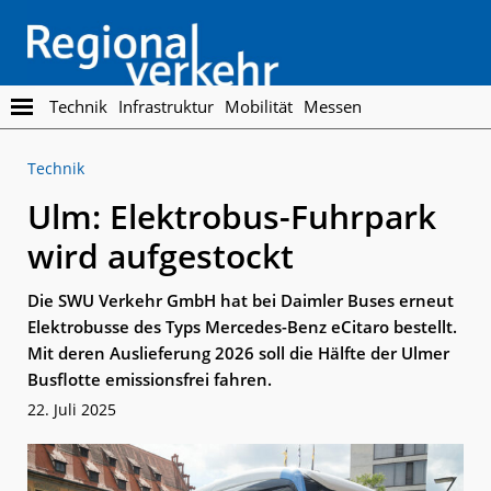
Skip
Skip
to
to
main
footer
content
Regionalverkehr
Die
Technik
Infrastruktur
Mobilität
Messen
Fachzeitschrift
für
Technik
den
Öffentlichen
Ulm: Elektrobus-Fuhrpark
Personennahverkehr
wird aufgestockt
Die SWU Verkehr GmbH hat bei Daimler Buses erneut
Elektrobusse des Typs Mercedes-Benz eCitaro bestellt.
Mit deren Auslieferung 2026 soll die Hälfte der Ulmer
Busflotte emissionsfrei fahren.
22. Juli 2025