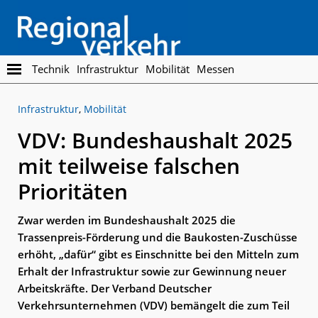
Skip
Skip
to
to
main
footer
content
Regionalverkehr
Die
Technik
Infrastruktur
Mobilität
Messen
Fachzeitschrift
für
Infrastruktur
,
Mobilität
den
Öffentlichen
VDV: Bundeshaushalt 2025
Personennahverkehr
mit teilweise falschen
Prioritäten
Zwar werden im Bundeshaushalt 2025 die
Trassenpreis-Förderung und die Baukosten-Zuschüsse
erhöht, „dafür“ gibt es Einschnitte bei den Mitteln zum
Erhalt der Infrastruktur sowie zur Gewinnung neuer
Arbeitskräfte. Der Verband Deutscher
Verkehrsunternehmen (VDV) bemängelt die zum Teil