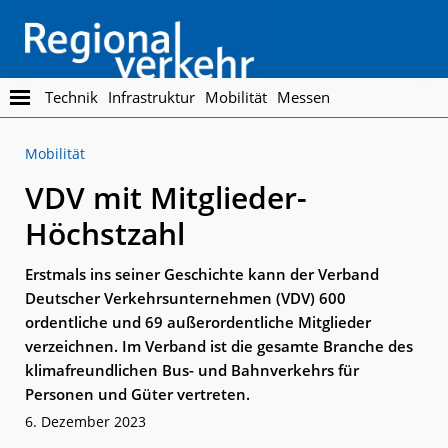
Skip
Skip
to
to
main
footer
content
Regionalverkehr
Die
Technik
Infrastruktur
Mobilität
Messen
Fachzeitschrift
für
Mobilität
den
Öffentlichen
VDV mit Mitglieder-
Personennahverkehr
Höchstzahl
Erstmals ins seiner Geschichte kann der Verband
Deutscher Verkehrsunternehmen (VDV) 600
ordentliche und 69 außerordentliche Mitglieder
verzeichnen. Im Verband ist die gesamte Branche des
klimafreundlichen Bus- und Bahnverkehrs für
Personen und Güter vertreten.
6. Dezember 2023