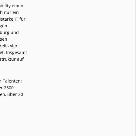
ility einen
h nur ein
starke IT für
igen
mburg und
isen
eits vier
tet. Insgesamt
struktur auf
h Talenten:
er 2500
en, über 20