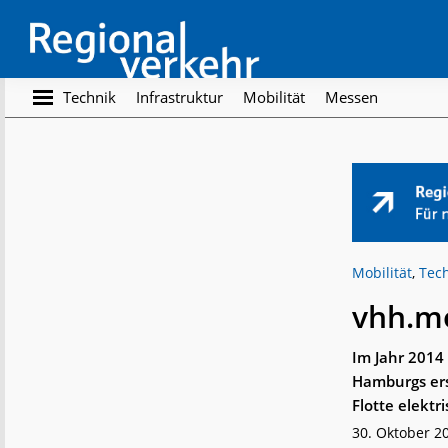
Skip
Skip
to
to
main
footer
content
Regionalverkehr
Die
Technik
Infrastruktur
Mobilität
Messen
Fachzeitschrift
für
den
Öffentlichen
Personennahverkehr
Mobilität
,
Tec
vhh.mo
Im Jahr 2014
Hamburgs erst
Flotte elektri
30. Oktober 2