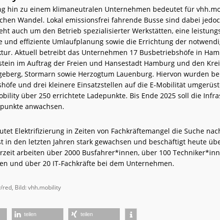
ng hin zu einem klimaneutralen Unternehmen bedeutet für vhh.mob
hen Wandel. Lokal emissionsfrei fahrende Busse sind dabei jedoc
eht auch um den Betrieb spezialisierter Werkstätten, eine leistungs
e und effiziente Umlaufplanung sowie die Errichtung der notwend
ktur. Aktuell betreibt das Unternehmen 17 Busbetriebshöfe in Ha
stein im Auftrag der Freien und Hansestadt Hamburg und den Kre
geberg, Stormarn sowie Herzogtum Lauenburg. Hiervon wurden ber
höfe und drei kleinere Einsatzstellen auf die E-Mobilität umgerüs
bility über 250 errichtete Ladepunkte. Bis Ende 2025 soll die Infra
epunkte anwachsen.
tet Elektrifizierung in Zeiten von Fachkräftemangel die Suche nac
st in den letzten Jahren stark gewachsen und beschäftigt heute üb
zeit arbeiten über 2000 Busfahrer*innen, über 100 Techniker*inn
en und über 20 IT-Fachkräfte bei dem Unternehmen.
/red, Bild: vhh.mobility
teilen
teilen