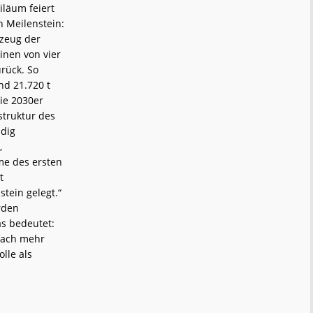
iläum feiert
n Meilenstein:
rzeug der
einen von vier
urück. So
nd 21.720 t
ie 2030er
struktur des
dig
,
me des ersten
t
tein gelegt.“
rden
as bedeutet:
fach mehr
lle als