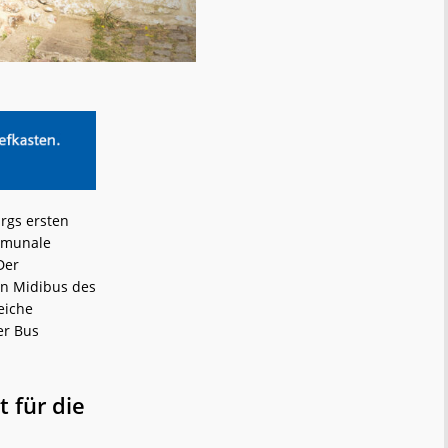
rgs ersten
ommunale
Der
in Midibus des
eiche
er Bus
 für die