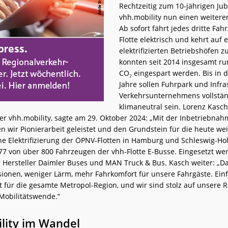
Rechtzeitig zum 10-jährigen Jub
vhh.mobility nun einen weitere
Ab sofort fährt jedes dritte Fah
Flotte elektrisch und kehrt auf 
elektrifizierten Betriebshöfen z
konnten seit 2014 insgesamt ru
CO₂ eingespart werden. Bis in d
Jahre sollen Fuhrpark und Infra
Verkehrsunternehmens vollstän
klimaneutral sein. Lorenz Kasch
er vhh.mobility, sagte am 29. Oktober 2024: „Mit der Inbetriebnah
n wir Pionierarbeit geleistet und den Grundstein für die heute wei
ne Elektrifizierung der ÖPNV-Flotten in Hamburg und Schleswig-Hols
277 von über 800 Fahrzeugen der vhh-Flotte E-Busse. Eingesetzt we
 Hersteller Daimler Buses und MAN Truck & Bus. Kasch weiter: „D
ionen, weniger Lärm, mehr Fahrkomfort für unsere Fahrgäste. Ein
 für die gesamte Metropol-Region, und wir sind stolz auf unsere Ro
 Mobilitätswende.“
lity im Wandel