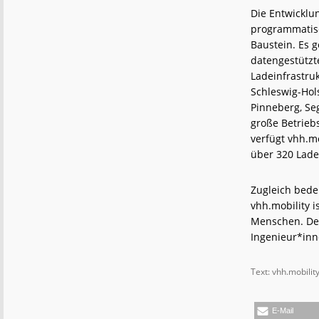
Die Entwicklu
programmatisc
Baustein. Es g
datengestützt
Ladeinfrastru
Schleswig-Hol
Pinneberg, Se
große Betriebs
verfügt vhh.mo
über 320 Lad
Zugleich bedeu
vhh.mobility i
Menschen. Der
Ingenieur*inn
Text: vhh.mobility
E-Mail