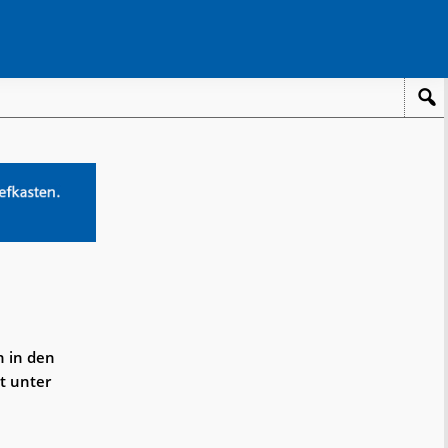
n in den
t unter