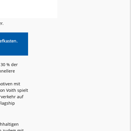
er.
 30 % der
hnellere
otiven mit
n Voith spielt
rverkehr auf
Flagship
hhaltigen
th zudem mit