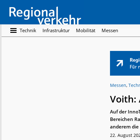
Skip
Skip
to
to
main
footer
content
Regionalverkehr
Die
Technik
Infrastruktur
Mobilität
Messen
Fachzeitschrift
für
den
Öffentlichen
Personennahverkehr
Messen
,
Tech
Voith:
Auf der Inno
Bereichen Ra
anderem die 
22. August 20