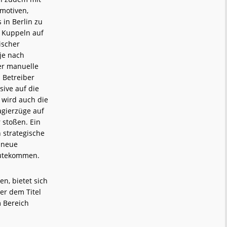
motiven,
 in Berlin zu
s Kuppeln auf
ischer
je nach
er manuelle
 Betreiber
sive auf die
 wird auch die
agierzüge auf
 stoßen. Ein
 strategische
 neue
gutekommen.
n, bietet sich
er dem Titel
m Bereich