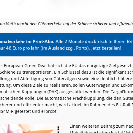
on Voith macht den Güterverkehr auf der Schiene sicherer und effizient
 European Green Deal hat sich die EU das ehrgeizige Ziel gesetzt,
Schiene zu transportieren. Ein Schlüssel dazu ist die signifikant sc
ung und Abfertigung von Güterzügen sowie eine deutlich höhere
stung. Um diese Ziele zu realisieren, sollen Güterwagen und Lokom
omatischen Kupplungen (DAK) ausgestattet werden. Die CargoFlex vo
tscheidende Rolle: Die automatische Frachtkupplung, die den Güte
cherer und effizienter macht, wird aktuell im Rahmen des EU-Rail 
NS4M-R getestet und erprobt.
Einen weiteren Beitrag zum nac
Mobilitätswachstum leistet Voi