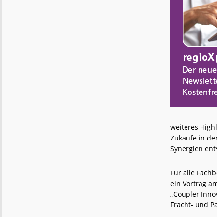
weiteres High
Zukäufe in de
Synergien ent
Für alle Fach
ein Vortrag a
„Coupler Inno
Fracht- und 