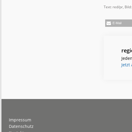
Text: red/pr, Bild:
E-Mail
reg
Jeden
Jetzt
Footer
Impressum
Datenschutz