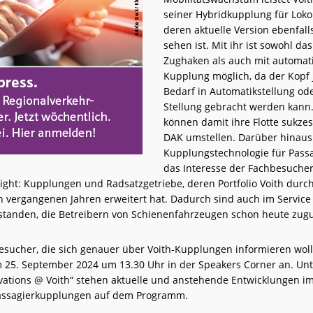
seiner Hybridkupplung für Loko
deren aktuelle Version ebenfalls
sehen ist. Mit ihr ist sowohl da
Zughaken als auch mit automat
Kupplung möglich, da der Kopf 
Bedarf in Automatikstellung od
Stellung gebracht werden kann.
können damit ihre Flotte sukzes
DAK umstellen. Darüber hinaus
Kupplungstechnologie für Pass
das Interesse der Fachbesucher
light: Kupplungen und Radsatzgetriebe, deren Portfolio Voith durch
n vergangenen Jahren erweitert hat. Dadurch sind auch im Service
standen, die Betreibern von Schienenfahrzeugen schon heute zu
besucher, die sich genauer über Voith-Kupplungen informieren wolle
m 25. September 2024 um 13.30 Uhr in der Speakers Corner an. Unt
vations @ Voith“ stehen aktuelle und anstehende Entwicklungen i
Passagierkupplungen auf dem Programm.