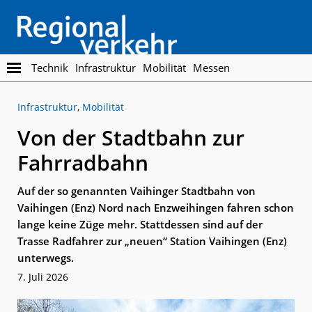
Skip
Skip
to
to
main
footer
content
Regionalverkehr
Die
Technik
Infrastruktur
Mobilität
Messen
Fachzeitschrift
für
Infrastruktur
,
Mobilität
den
Öffentlichen
Von der Stadtbahn zur
Personennahverkehr
Fahrradbahn
Auf der so genannten Vaihinger Stadtbahn von
Vaihingen (Enz) Nord nach Enzweihingen fahren schon
lange keine Züge mehr. Stattdessen sind auf der
Trasse Radfahrer zur „neuen“ Station Vaihingen (Enz)
unterwegs.
7. Juli 2026