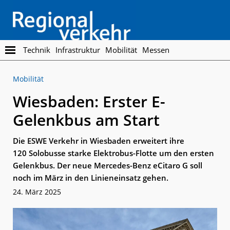
Skip
Skip
to
to
main
footer
content
Regionalverkehr
Die
Technik
Infrastruktur
Mobilität
Messen
Fachzeitschrift
für
Mobilität
den
Öffentlichen
Wiesbaden: Erster E-
Personennahverkehr
Gelenkbus am Start
Die ESWE Verkehr in Wiesbaden erweitert ihre
120 Solobusse starke Elektrobus-Flotte um den ersten
Gelenkbus. Der neue Mercedes-Benz eCitaro G soll
noch im März in den Linieneinsatz gehen.
24. März 2025