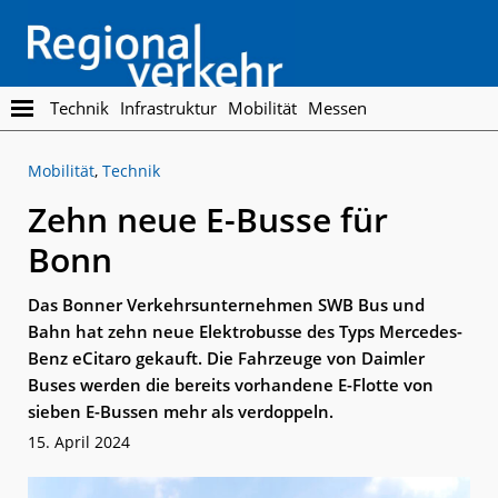
Skip
Skip
to
to
main
footer
content
Regionalverkehr
Die
Technik
Infrastruktur
Mobilität
Messen
Fachzeitschrift
für
Mobilität
,
Technik
den
Öffentlichen
Zehn neue E-Busse für
Personennahverkehr
Bonn
Das Bonner Verkehrsunternehmen SWB Bus und
Bahn hat zehn neue Elektrobusse des Typs Mercedes-
Benz eCitaro gekauft. Die Fahrzeuge von Daimler
Buses werden die bereits vorhandene E-Flotte von
sieben E-Bussen mehr als verdoppeln.
15. April 2024