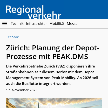
Skip
Skip
to
to
main
footer
content
Regionalverkehr
Die
Technik
Infrastruktur
Mobilität
Messen
Fachzeitschrift
für
Technik
den
Öffentlichen
Zürich: Planung der Depot-
Personennahverkehr
Prozesse mit PEAK.DMS
Die Verkehrsbetriebe Zürich (VBZ) disponieren ihre
Straßenbahnen seit diesem Herbst mit dem Depot
Management System von Peak Mobility. Ab 2026 soll
auch die Busflotte integriert werden.
17. November 2025