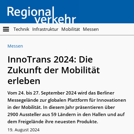
Skip
Skip
to
to
main
footer
content
Regionalverkehr
Die
Technik
Infrastruktur
Mobilität
Messen
Fachzeitschrift
für
Messen
den
Öffentlichen
InnoTrans 2024: Die
Personennahverkehr
Zukunft der Mobilität
erleben
Vom 24. bis 27. September 2024 wird das Berliner
Messegelände zur globalen Plattform für Innovationen
in der Mobilität. In diesem Jahr präsentieren über
2900 Aussteller aus 59 Ländern in den Hallen und auf
dem Freigelände ihre neuesten Produkte.
19. August 2024