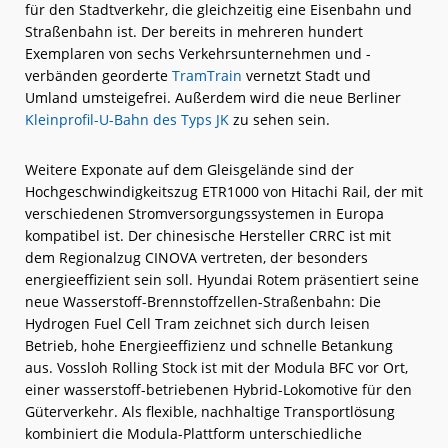
für den Stadtverkehr, die gleichzeitig eine Eisenbahn und
Straßenbahn ist. Der bereits in mehreren hundert
Exemplaren von sechs Verkehrsunternehmen und -
verbänden georderte
TramTrain
vernetzt Stadt und
Umland umsteigefrei. Außerdem wird die neue Berliner
Kleinprofil-U-Bahn des Typs JK
zu sehen sein.
Weitere Exponate auf dem Gleisgelände sind der
Hochgeschwindigkeitszug ETR1000 von Hitachi Rail, der mit
verschiedenen Stromversorgungssystemen in Europa
kompatibel ist. Der chinesische Hersteller CRRC ist mit
dem Regionalzug CINOVA vertreten, der besonders
energieeffizient sein soll. Hyundai Rotem präsentiert seine
neue Wasserstoff-Brennstoffzellen-Straßenbahn: Die
Hydrogen Fuel Cell Tram zeichnet sich durch leisen
Betrieb, hohe Energieeffizienz und schnelle Betankung
aus. Vossloh Rolling Stock ist mit der Modula BFC vor Ort,
einer wasserstoff-betriebenen Hybrid-Lokomotive für den
Güterverkehr. Als flexible, nachhaltige Transportlösung
kombiniert die Modula-Plattform unterschiedliche