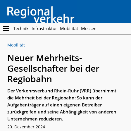
Skip
Skip
to
to
main
footer
content
Regionalverkehr
Die
Technik
Infrastruktur
Mobilität
Messen
Fachzeitschrift
für
Mobilität
den
Öffentlichen
Neuer Mehrheits-
Personennahverkehr
Gesellschafter bei der
Regiobahn
Der Verkehrsverbund Rhein-Ruhr (VRR) übernimmt
die Mehrheit bei der Regiobahn: So kann der
Aufgabenträger auf einen eigenen Betreiber
zurückgreifen und seine Abhängigkeit von anderen
Unternehmen reduzieren.
20. Dezember 2024