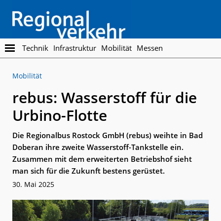
Skip
Skip
to
to
main
footer
content
Regionalverkehr
Die
Technik
Infrastruktur
Mobilität
Messen
Fachzeitschrift
für
Mobilität
den
Öffentlichen
rebus: Wasserstoff für die
Personennahverkehr
Urbino-Flotte
Die Regionalbus Rostock GmbH (rebus) weihte in Bad
Doberan ihre zweite Wasserstoff-Tankstelle ein.
Zusammen mit dem erweiterten Betriebshof sieht
man sich für die Zukunft bestens gerüstet.
30. Mai 2025