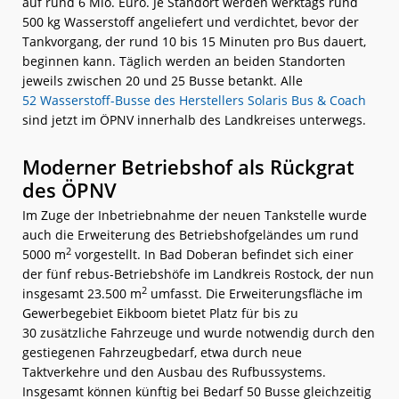
auf rund 6 Mio. Euro. Je Standort werden werktags rund
500 kg Wasserstoff angeliefert und verdichtet, bevor der
Tankvorgang, der rund 10 bis 15 Minuten pro Bus dauert,
beginnen kann. Täglich werden an beiden Standorten
jeweils zwischen 20 und 25 Busse betankt. Alle
52 Wasserstoff-Busse des Herstellers Solaris Bus & Coach
sind jetzt im ÖPNV innerhalb des Landkreises unterwegs.
Moderner Betriebshof als Rückgrat
des ÖPNV
Im Zuge der Inbetriebnahme der neuen Tankstelle wurde
auch die Erweiterung des Betriebshofgeländes um rund
2
5000 m
vorgestellt. In Bad Doberan befindet sich einer
der fünf rebus-Betriebshöfe im Landkreis Rostock, der nun
2
insgesamt 23.500 m
umfasst. Die Erweiterungsfläche im
Gewerbegebiet Eikboom bietet Platz für bis zu
30 zusätzliche Fahrzeuge und wurde notwendig durch den
gestiegenen Fahrzeugbedarf, etwa durch neue
Taktverkehre und den Ausbau des Rufbussystems.
Insgesamt können künftig bei Bedarf 50 Busse gleichzeitig