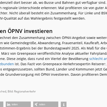
denziell dort besser ab, wo Busse und Bahnen gut verfügbar sind
ch regionale Unterschiede erkennen: Mal profitieren sie von guter
chter. Nicht überall besteht ein Zusammenhang. Für Linke und BS
NV-Qualität auf das Wahlergebnis festgestellt werden.
 den ÖPNV investieren
erechnet den Zusammenhang zwischen ÖPNV-Angebot sowie weiter
ren wie Gemeindegröße, Abwanderung, Frauenanteil, Kaufkraft, Arbe
stimmen-Ergebnis bei der Bundestagswahl 2025. Als Maß für die
m März von Greenpeace veröffentlichte Analyse aktueller Fahrpland
e. Diese zeigte, dass rund ein Viertel der Bevölkerung
schlecht a
gebunden
ist. Das Fazit von Greenpeace-Verkehrsexpertin Reiserer:
as entgegenzusetzen, sollten Bund, Länder und Kommunen jetzt Ge
de Grundversorgung mit ÖPNV investieren. Davon profitieren Dem
/red, Bild: Regionalverkehr
teilen
teilen