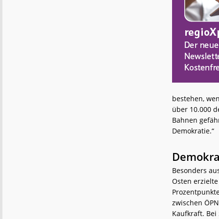
bestehen, wen
über 10.000 d
Bahnen gefähr
Demokratie.“
Demokrat
Besonders aus
Osten erzielt
Prozentpunkte
zwischen ÖPNV
Kaufkraft. Be