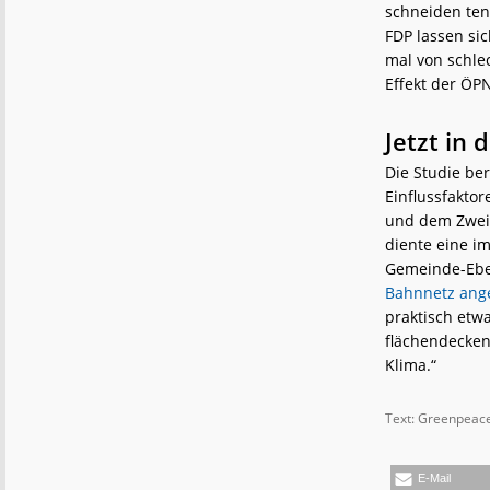
schneiden ten
FDP lassen si
mal von schle
Effekt der ÖP
Jetzt in
Die Studie b
Einflussfakto
und dem Zweit
diente eine i
Gemeinde-Eben
Bahnnetz an
praktisch etw
flächendecken
Klima.“
Text: Greenpeace
E-Mail