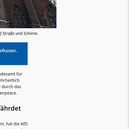
f Straße und Schiene.
ndesamt für
hrheitlich
l durch das
eenpeace.
fährdet
n, hat die AfD