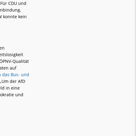
. Für CDU und
 Anbindung,
W konnte kein
en
itslosigkeit
 ÖPNV-Qualität
aten auf
n das Bus- und
 „Um der AfD
ld in eine
okratie und