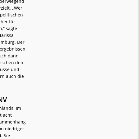
überwiegend
zielt. „Wer
 politischen
cher für
,“ sagte
arissa
Hamburg. Der
ergebnissen
auch dann
wischen den
Busse und
ern auch die
NV
hlands. Im
t acht
Zusammenhang
on niedriger
: Sie