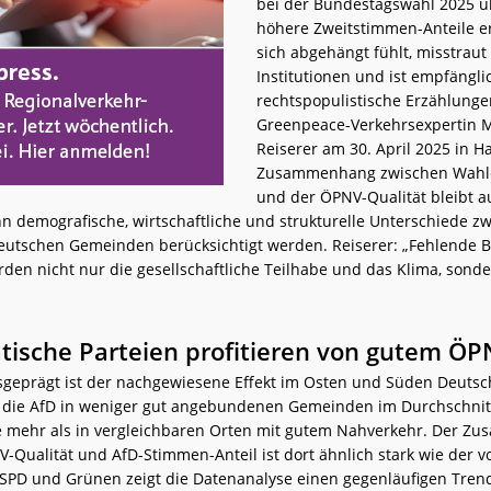
bei der Bundestagswahl 2025 
höhere Zweitstimmen-Anteile er
sich abgehängt fühlt, misstraut
Institutionen und ist empfängli
rechtspopulistische Erzählungen
Greenpeace-Verkehrsexpertin M
Reiserer am 30. April 2025 in 
Zusammenhang zwischen Wahl
und der ÖPNV-Qualität bleibt 
n demografische, wirtschaftliche und strukturelle Unterschiede z
eutschen Gemeinden berücksichtigt werden. Reiserer: „Fehlende 
den nicht nur die gesellschaftliche Teilhabe und das Klima, sond
ische Parteien profitieren von gutem ÖP
geprägt ist der nachgewiesene Effekt im Osten und Süden Deutsc
e die AfD in weniger gut angebundenen Gemeinden im Durchschnit
 mehr als in vergleichbaren Orten mit gutem Nahverkehr. Der 
-Qualität und AfD-Stimmen-Anteil ist dort ähnlich stark wie der v
i SPD und Grünen zeigt die Datenanalyse einen gegenläufigen Trend