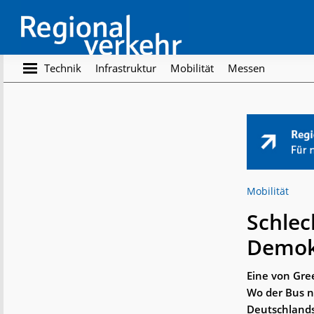
Skip
Skip
to
to
main
footer
content
Regionalverkehr
Die
Technik
Infrastruktur
Mobilität
Messen
Fachzeitschrift
für
den
Öffentlichen
Personennahverkehr
Mobilität
Schlec
Demok
Eine von Gre
Wo der Bus n
Deutschlands