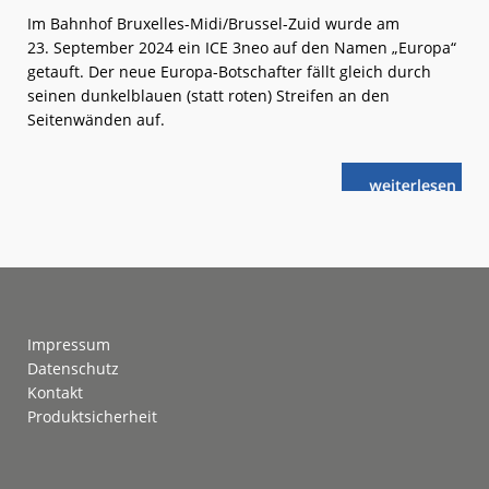
Im Bahnhof Bruxelles-Midi/Brussel-Zuid wurde am
23. September 2024 ein ICE 3neo auf den Namen „Europa“
getauft. Der neue Europa-Botschafter fällt gleich durch
seinen dunkelblauen (statt roten) Streifen an den
Seitenwänden auf.
weiterlese
Neuer
n
Europa-
ICE
in
Brüssel
getauft
Footer
Impressum
Datenschutz
Kontakt
Produktsicherheit