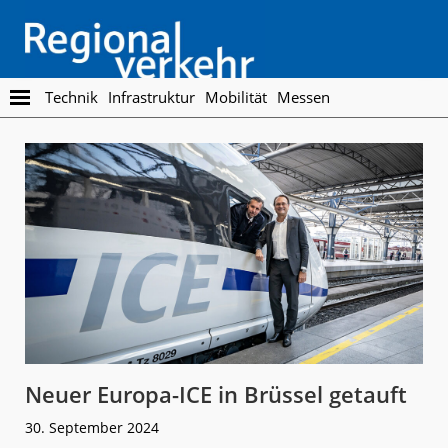
Skip
Skip
to
to
main
footer
content
Regionalverkehr
Die
Technik
Infrastruktur
Mobilität
Messen
Fachzeitschrift
für
den
Öffentlichen
Personennahverkehr
Neuer Europa-ICE in Brüssel getauft
30. September 2024