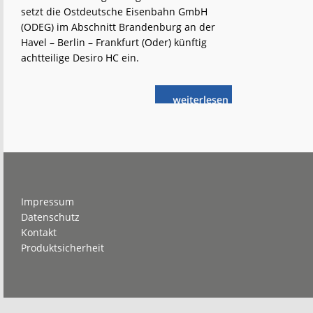
setzt die Ostdeutsche Eisenbahn GmbH
(ODEG) im Abschnitt Brandenburg an der
Havel – Berlin – Frankfurt (Oder) künftig
achtteilige Desiro HC ein.
weiterlese
Berlin &
n
Umland:
Mehr
Kapazität
für
den
RE 1
Footer
Impressum
Datenschutz
Kontakt
Produktsicherheit