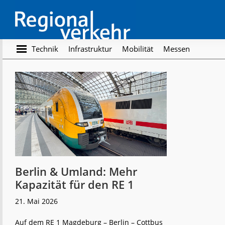
Skip
Skip
to
to
main
footer
content
Regionalverkehr
Die
Technik
Infrastruktur
Mobilität
Messen
Fachzeitschrift
für
den
Öffentlichen
Personennahverkehr
Berlin & Umland: Mehr
Kapazität für den RE 1
21. Mai 2026
Auf dem RE 1 Magdeburg – Berlin – Cottbus