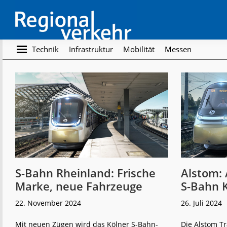
Skip
Skip
to
to
main
footer
content
Regionalverkehr
Die
Technik
Infrastruktur
Mobilität
Messen
Fachzeitschrift
für
den
Öffentlichen
Personennahverkehr
S-Bahn Rheinland: Frische
Alstom: 
Marke, neue Fahrzeuge
S-Bahn 
22. November 2024
26. Juli 2024
Mit neuen Zügen wird das Kölner S-Bahn-
Die Alstom T