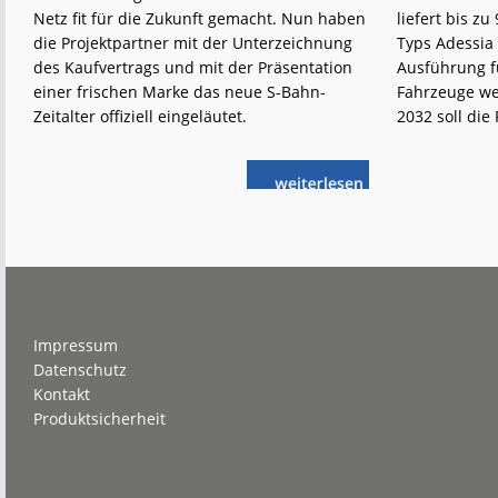
Netz fit für die Zukunft gemacht. Nun haben
liefert bis z
die Projektpartner mit der Unterzeichnung
Typs Adessia 
des Kaufvertrags und mit der Präsentation
Ausführung fü
einer frischen Marke das neue S-Bahn-
Fahrzeuge we
Zeitalter offiziell eingeläutet.
2032 soll die 
weiterlese
S-
n
Bahn
Rheinland:
Frische
Marke,
neue
Fahrzeuge
Footer
Impressum
Datenschutz
Kontakt
Produktsicherheit