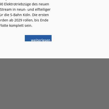
u 90 Elektrotriebzüge des neuen
Stream in neun- und elfteiliger
r die S-Bahn Köln. Die ersten
rden ab 2029 rollen, bis Ende
Flotte komplett sein.
weiterlese
Alstom:
n
Adessia
Stream
für
S-
Bahn
Köln